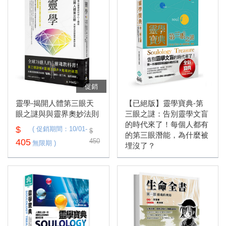
如何付款
促銷
靈學-揭開人體第三眼天
【已絕版】靈學寶典-第
眼之謎與與靈界奧妙法則
三眼之謎：告別靈學文盲
的時代來了！每個人都有
$
( 促銷期間：10/01-
$
的第三眼潛能，為什麼被
405
450
無限期 )
埋沒了？