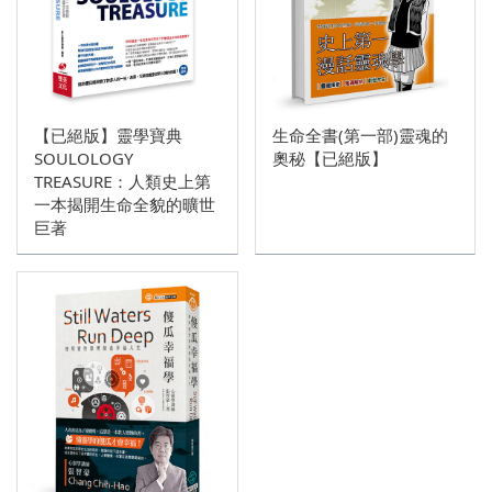
【已絕版】靈學寶典
生命全書(第一部)靈魂的
SOULOLOGY
奧秘【已絕版】
TREASURE：人類史上第
一本揭開生命全貌的曠世
巨著