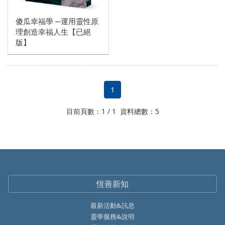
傻瓜幸福學 ─運用靈性原
理創造幸福人生【已絕
版】
1
目前頁數：1 / 1 資料總數：5
恆善新知
最新活動&訊息
靈學服務&說明