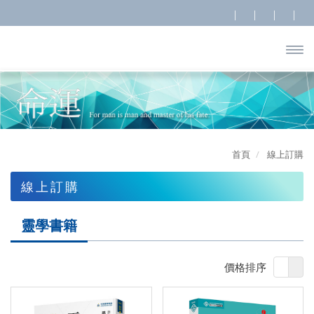
開啟
主選
單
首頁
線上訂購
線上訂購
靈學課程
靈學書籍
靈學書籍
價格排序
租賃服務
諮詢顧問