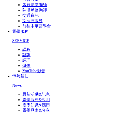
張智豪諮詢師
陳湘琴諮詢師
交通資訊
New行事曆
前往中華靈學會
靈學服務
SERVICE
課程
諮詢
調理
研修
YouTube影音
恆善新知
News
最新活動&訊息
靈學服務&說明
靈學知識&應用
靈學見證&分享