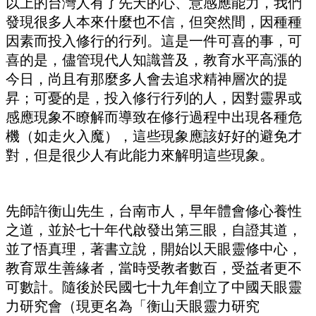
以上的台灣人有了先天的心、意感應能力，我們
發現很多人本來什麼也不信，但突然間，因種種
因素而投入修行的行列。這是一件可喜的事，可
喜的是，儘管現代人知識普及，教育水平高漲的
今日，尚且有那麼多人會去追求精神層次的提
第三部 靈性見證 437
昇；可憂的是，投入修行行列的人，因對靈界或
感應現象不瞭解而導致在修行過程中出現各種危
機（如走火入魔），這些現象應該好好的避免才
對，但是很少人有此能力來解明這些現象。
先師許衡山先生，台南市人，早年體會修心養性
之道，並於七十年代啟發出第三眼，自證其道，
並了悟真理，著書立說，開始以天眼靈修中心，
教育眾生善緣者，當時受教者數百，受益者更不
可數計。隨後於民國七十九年創立了中國天眼靈
力研究會（現更名為「衡山天眼靈力研究