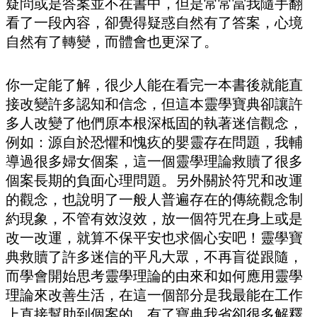
疑問或是答案並不在書中，但是常常當我隨手翻
看了一段內容，卻覺得疑惑自然有了答案，心境
自然有了轉變，而體會也更深了。
你一定能了解，很少人能在看完一本書後就能直
接改變許多認知和信念，但這本靈學寶典卻讓許
多人改變了他們原本根深柢固的執著迷信觀念，
例如：源自於恐懼和愧疚的嬰靈存在問題，我輔
導過很多婦女個案，這一個靈學理論救贖了很多
個案長期的負面心理問題。另外關於符咒和改運
的觀念，也說明了一般人普遍存在的傳統觀念制
約現象，不管有效沒效，放一個符咒在身上或是
改一改運，就算不保平安也求個心安吧！靈學寶
典救贖了許多迷信的平凡大眾，不再盲從跟隨，
而學會開始思考靈學理論的由來和如何應用靈學
理論來改善生活，在這一個部分是我最能在工作
上直接幫助到個案的，有了寶典我省卻很多解釋