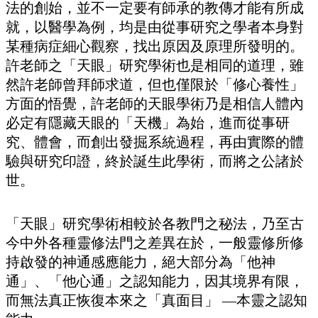
法的創始，並不一定要有師承的教傳才能有所成
就，以醫學為例，均是由從事研究之學者本身對
某種病症細心觀察，找出原因及原理所發明的。
許老師之「天眼」研究學術也是相同的道理，雖
然許老師曾拜師求道，但也僅限於「修心養性」
方面的悟覺，許老師的天眼學術乃是相信人體內
必定有隱藏天眼的「天機」為始，進而從事研
究、體會，而創出發掘系統過程，再由實際的體
驗與研究印證，終於誕生此學術，而將之公諸於
世。
「天眼」研究學術相較於各教門之秘法，乃至古
今中外各種靈修法門之差異在於，一般靈修所修
持啟發的神通感應能力，絕大部分為「他神
通」、「他心通」之認知能力，因其境界有限，
而無法真正恢復本來之「真面目」 —本靈之認知