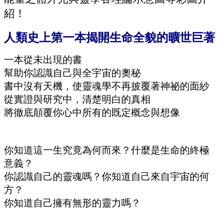
前言
紹！
人類史上第一本揭開生命全貌的曠世巨著
第一部 人生寶典 19
一本從未出現的書
幫助你認識自己與全宇宙的奧秘
※本中心並未提供醫療之建議，也不建議在未經
書中沒有天機，使靈魂學不再披覆著神祕的面紗
諮詢專業醫療之前，使用任何技術來治療生理或
從實證與研究中，清楚明白的真相
心理之問題。若民眾有任何生理與心理之疾病，
將徹底顛覆你心中所有的既定概念與想像
均須先行經醫療診治。本中心所提供的任何資
訊、靈學理論與身心靈能量調理，若經民眾體會
付諸實行，是為輔助之調理，並非醫療行為，因
你知道這一生究竟為何而來？什麼是生命的終極
此本中心將無須為民眾承擔任何責任。
意義？
你認識自己的靈魂嗎？你知道自己來自宇宙的何
方？
你知道自己擁有無形的靈力嗎？
衡山機構