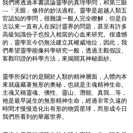
我們將透過本書談論靈學的真理學問，和第三眼
—「天眼」修持的妙法過程。靈學是超越人類五
官認知的學問，很難讓一般人完全瞭解，但是自
古以來一直有人在探討靈界的問題，甚至有許多
高級知識份子也投入相當的心血來研究。很遺憾
的，靈學至今仍無法建立其權威地位，因此，我
們希望靈學能像科學研究一般，透過主觀假設、
客觀印證的科學方法，來揭開其神秘面紗。
靈學所探討的是關於人類的精神層面，人體內本
來就蘊藏著無形的奧秘，也就是主魂精神生命。
主魂又稱靈魂、佛性、靈山、潛能、真我…等，
祂是最早誕生的無形精神生命，經過非常久遠的
時間才慢慢造化出有形的物質星球，而形成今日
我們所看到的華嚴世界。