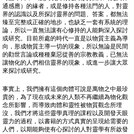
通感應）的緣者，或是修持各種法門的人，對靈
界的認識以及所探討靈界的問題、答案，都無法
臻至完整或正確的地步，也缺乏一套有系統的理
論，所以一直無法讓有心修持的人能夠深入探討
或研究。目前所處的時代一直是以物質主義為導
向，形成物質主導一切的現象，所以無論是民間
的勸世言論或種種棄惡從善的宗教教義，已無法
讓物化的人們相信靈界的現象，或進一步讓大眾
來探討或研究。
事實上，我們擁有這個肉體可說是萬物之中最珍
貴的，為了現在或未來的人類不再繼續為物化觀
念所影響，而導致肉體和靈性被物質觀念所埋
沒，我們才將這些靈學真理的課程以及開發天眼
靈力的過程，以書籍的方式真實的呈現給需要的
人們，以期能夠使有心探討的人對靈學有所啟發