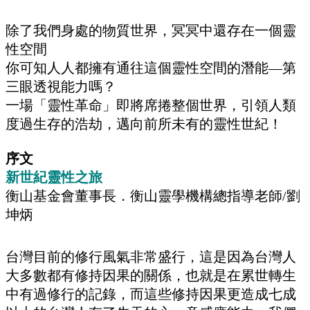
除了我們身處的物質世界，冥冥中還存在一個靈
性空間
你可知人人都擁有通往這個靈性空間的潛能—第
三眼透視能力嗎？
一場「靈性革命」即將席捲整個世界，引領人類
度過生存的浩劫，邁向前所未有的靈性世紀！
第二部 人生問答 249
序文
新世紀靈性之旅
衡山基金會董事長．衡山靈學機構總指導老師/劉
坤炳
台灣目前的修行風氣非常盛行，這是因為台灣人
大多數都有修持因果的關係，也就是在累世轉生
中有過修行的記錄，而這些修持因果更造成七成