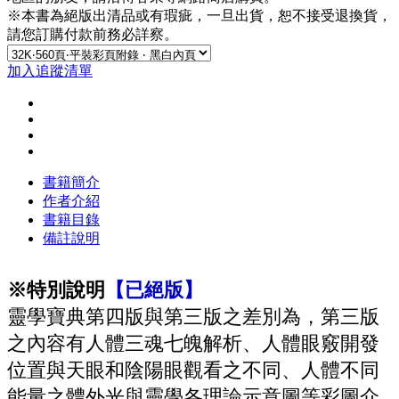
※本書為絕版出清品或有瑕疵，一旦出貨，恕不接受退換貨，
請您訂購付款前務必詳察。
加入追蹤清單
書籍簡介
作者介紹
書籍目錄
備註說明
※特別說明
衡山靈學創始人∕許衡山老師
目錄 CONTENTS
【已絕版】
靈學寶典第四版與第三版之差別為，第三版
之內容有人體三魂七魄解析、人體眼竅開發
位置與天眼和陰陽眼觀看之不同、人體不同
能量之體外光與靈學各理論示意圖等彩圖介