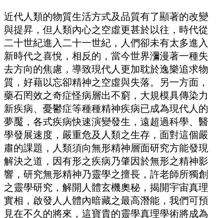
近代人類的物質生活方式及品質有了顯著的改變
與提昇，但人類內心之空虛更甚於以往，時代從
二十世紀進入二十一世紀，人們卻未有太多進入
新時代之喜悅，相反的，當今世界瀰漫著一種失
去方向的焦慮，導致現代人更加耽於逸樂追求物
質，好藉以忘卻精神之空虛與失落。另一方面，
藥石罔效之奇症怪病層出不窮，大規模具傳染力
新疾病、憂鬱症等種種精神疾病已成為現代人的
夢魘，各式疾病快速演變發生，遠超過科學、醫
學發展速度，嚴重危及人類之生存，面對這個嚴
肅的課題，人類須向無形精神層面研究方能發現
解決之道，因有形之疾病乃肇因於無形之精神影
響，研究無形精神乃靈學之擅長，許老師所獨創
之靈學研究，解開人體玄機奧秘，揭開宇宙真理
實相，啟發人人體內暗藏之最高潛能，我們可預
見在不久的將來，這寶貴的靈學真理學術將成為