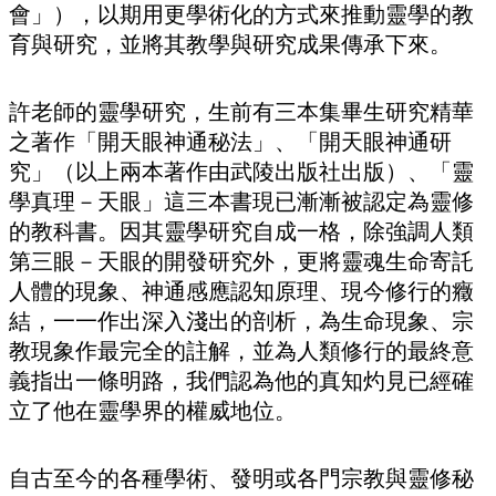
會」），以期用更學術化的方式來推動靈學的教
育與研究，並將其教學與研究成果傳承下來。
許老師的靈學研究，生前有三本集畢生研究精華
之著作「開天眼神通秘法」、「開天眼神通研
究」（以上兩本著作由武陵出版社出版）、「靈
學真理－天眼」這三本書現已漸漸被認定為靈修
的教科書。因其靈學研究自成一格，除強調人類
第三眼－天眼的開發研究外，更將靈魂生命寄託
人體的現象、神通感應認知原理、現今修行的癥
結，一一作出深入淺出的剖析，為生命現象、宗
教現象作最完全的註解，並為人類修行的最終意
義指出一條明路，我們認為他的真知灼見已經確
立了他在靈學界的權威地位。
自古至今的各種學術、發明或各門宗教與靈修秘