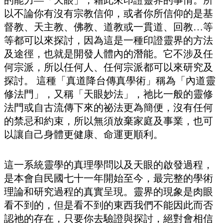
以不論你有沒有宗教信仰，或者你所信仰的是基
督教、天主教、佛教、道教或一貫道、回教…等
等都可以來探討，因為這是一種印證靈界的方法
及途徑，也就是開發人體內的潛能。它不涉及任
何宗派，所以任何人、任何宗派都可以來研究及
探討。 這種「真道降台傳真學術」稱為「內道靈
修法門」，又稱「天眼妙法」，祂比一般的靈修
法門或自古流傳下來的祕法更為簡便，沒有任何
的禁忌和約束，所以無須放棄家庭及事業，也可
以讓自己身體更健康、命運更順利。
這一系統靈學的真理學問以及天眼的啟發過程，
是本會自民國七十一年開始至今，最完整的學術
理論和研究過程的真實呈現。靈界的現象是肉眼
看不到的，但是看不到的東西我們不能因此而否
認祂的存在，只要你去驗證與探討，絕對會相信