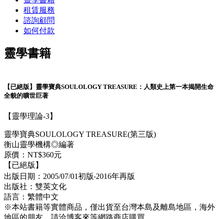
租賃服務
諮詢顧問
如何付款
靈學書籍
【已絕版】靈學寶典SOULOLOGY TREASURE：人類史上第一本揭開生命
全貌的曠世巨著
【靈學理論-3】
靈學寶典SOULOLOGY TREASURE(第三版)
衡山靈學機構◎編著
原價：NT$360元
【已絕版】
出版日期：2005/07/01初版‧2016年再版
出版社：雙英文化
語言：繁體中文
※本站書籍等實體商品，僅出貨至台灣本島及離島地區，海外
地區的朋友，請洽博客來等網路商店購買。