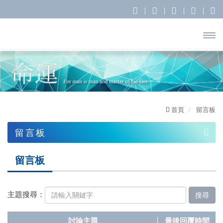
開啟
主選
單
首頁
留言板
留言板
靈學服務
留⾔板
靈學理論
研修相關
主題搜尋：
搜尋
從業相關
討論主題
最後回覆時間